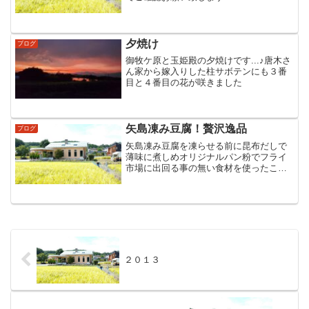
夕焼け
ブログ
御牧ケ原と玉姫殿の夕焼けです...♪︎唐木さ
ん家から嫁入りした柱サボテンにも３番
目と４番目の花が咲きました
矢島凍み豆腐！贅沢逸品
ブログ
矢島凍み豆腐を凍らせる前に昆布だしで
薄味に煮しめオリジナルパン粉でフライ
市場に出回る事の無い食材を使ったここ
だけの逸品でした…♪
２０１３