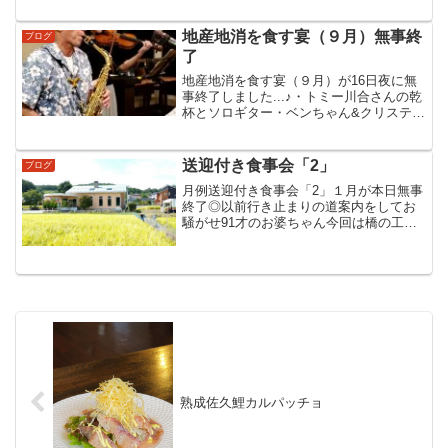
地産地消を食す宴（９月）無事終
ブログ
了
地産地消を食す宴（９月）が16日夜に無
事終了しました...♪︎・トミー川合さんの乾
杯とソロギター・ベンちゃん&クリステル
さんの生演奏・りんごスターのアカペ
ラ・じゃんけんゲーム（りんごスター提
供）・りんごスター提供キャップを姉弟
送迎付き食事会「2」
ブログ
でゲット(笑)...
月例送迎付き食事会「2」１月が本日無事
終了◎以前行き止まりの道案内をしてお
騒がせ91才のお婆ちゃん今回は橋の工事
で通行止めだから回り道ご案内〃ドキド
キしながら指示にしたがって走行…♪なる
ほど～☺正解でした(笑)91才お婆ちゃんあ
りがとうござ...
熟成佐久鯉カルパッチョ