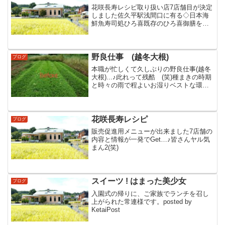
花咲長寿レシピ取り扱い店7店舗目が決定
しました佐久平駅浅間口に有る◇日本海
鮮魚寿司処ひろ喜既存のひろ喜御膳を少
しアレンジとプロジェクトから提案の臼
田産のプルーンを使ったドレッシングで
OK柳沢さん鈴木さんお疲れ様でした
野良仕事 (越冬大根)
ブログ
本職が忙しくて久しぶりの野良仕事(越冬
大根)...♪︎此れって残酷 (笑)種まきの時期
と時々の雨で程よいお湿りベストな環境
で見事な雑草ジュウタン手遅れになる前
に !!相変わらず軽トラの明かりで残業が
今週の定休日でした
花咲長寿レシピ
ブログ
販売促進用メニューが出来ました7店舗の
内容と情報が一発でGet…♪皆さんヤル気
まん2(笑)
スイーツ ! はまった美少女
ブログ
入園式の帰りに、ご家族でランチを召し
上がられた常連様です。posted by
KetaiPost