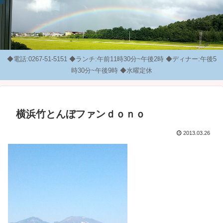
◆電話:0267-51-5151 ◆ランチ:午前11時30分~午後2時 ◆ディナー:午後5
時30分~午後9時 ◆水曜定休
横浜竹とんぼファンｄｏｎｏ
2013.03.26