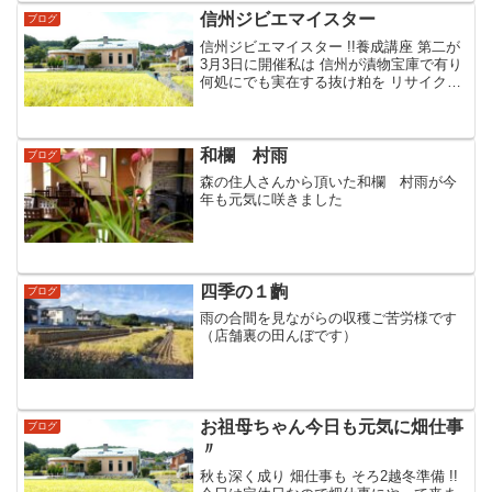
信州ジビエマイスター
ブログ
信州ジビエマイスター !!養成講座 第二が
3月3日に開催私は 信州が漬物宝庫で有り
何処にでも実在する抜け粕を リサイクル
出来たらと思い‐鹿肉粕漬柔らかロース
ト…♪を提案しました鹿肉中心部の温度に
こだわりピンク色に仕上げていますアレ
ンジ色々...
和欄 村雨
ブログ
森の住人さんから頂いた和欄 村雨が今
年も元気に咲きました
四季の１齣
ブログ
雨の合間を見ながらの収穫ご苦労様です
（店舗裏の田んぼです）
お祖母ちゃん今日も元気に畑仕事
ブログ
〃
秋も深く成り 畑仕事も そろ2越冬準備 !!