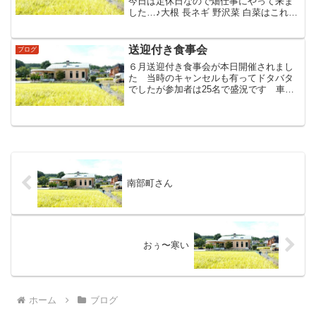
今日は定休日なので畑仕事にやって来ま
した…♪大根 長ネギ 野沢菜 白菜はこれか
ら先の収穫ですが夏野菜等はお疲れ様っ
ていう事で後かたずけ…♪( ￣▽￣)
送迎付き食事会
ブログ
６月送迎付き食事会が本日開催されまし
た 当時のキャンセルも有ってドタバタ
でしたが参加者は25名で盛況です 車内
や会食中の会話の大半が膝痛 腰痛で内
臓や頭痛の会話は出ません？何かが太い
からてすかﾈ～☺ (笑)☆来月も元気にお
会いできる事楽しみ...
南部町さん
おぅ〜寒い
ホーム
ブログ