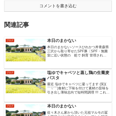
コメントを書き込む
関連記事
本日のまかない
ブログ
本日のまかない‐ソースひれかつ丼青森県
三沢から取り寄せたSPF豚〔SPF・無菌
室に近い状態の 処で 飼育 管理され
た 無菌豚のこと〕＊素材の
違いはあっても 肉と白飯が同じ食感
に なる様に心掛けています 味付けの
ソースは フルーティ...
塩ゆでキャベツと蒸し鶏の生蕎麦
ブログ
パスタ
最近 塩ゆでキャベツに凝ってます (笑)(
￣▽￣)食材に下味を付けて素材の旨味を
引き出し薄味志向で短時間調理 !!! これぞ
健康応援レストラン〃本日のまかないで
した…♪♪♪
本日のまかない
ブログ
佐々木さん家から頂いた元祖マルモの冨