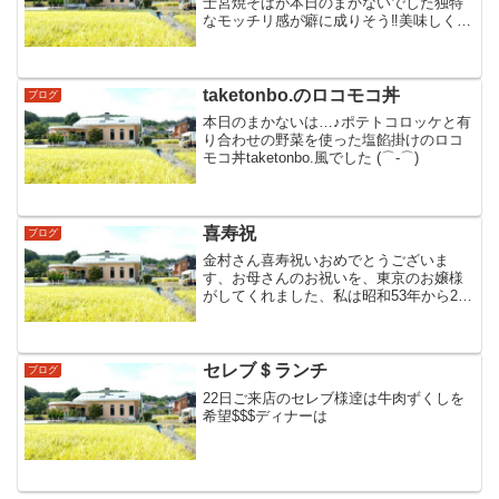
士宮焼そばが本日のまかないでした独特
なモッチリ感が癖に成りそう‼美味しくご
馳走さまでした
taketonbo.のロコモコ丼
ブログ
本日のまかないは…♪ポテトコロッケと有
り合わせの野菜を使った塩餡掛けのロコ
モコ丼taketonbo.風でした (⌒‐⌒)
喜寿祝
ブログ
金村さん喜寿祝いおめでとうございま
す、お母さんのお祝いを、東京のお嬢様
がしてくれました、私は昭和53年から20
年間ゴルフ場に勤務しました、その時か
らお付き合い頂いてます、長い間には
色々な事を教えて頂き、昨日も、いい話
聞きました、料理人はいく...
セレブ＄ランチ
ブログ
22日ご来店のセレブ様逹は牛肉ずくしを
希望$$$ディナーは