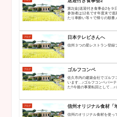
送迎付き食事会2
ブログ
第2(金)送迎付き食事会2を
参加者は12名です年度末で
たり車酔い等々で帰りの順番メ
日本テレビさんへ
ブログ
信州３つの星レストラン登録プレー
ゴルフコンペ
ブログ
佐久市内の建築会社でゴルフコ
います…♪ゴルフコンペパー
た!!今後の事業転回として…
信州オリジナル食材「
ブログ
信州のオリジナル食材を使っ