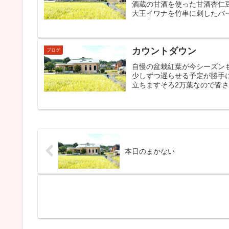
酒蔵の甘酒を使った甘酒杏仁
大王イワナを竹串に刺したバー
カウントダウン
ブログ
自慢の盆栽紅葉が今シーズン
少しずつ遅らせる予定が勝手
立ちますそろ2万葉なので皆
本日のまかない