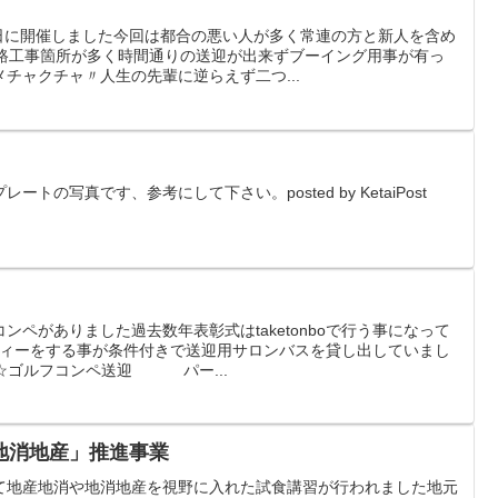
９日に開催しました今回は都合の悪い人が多く常連の方と新人を含め
道路工事箇所が多く時間通りの送迎が出来ずブーイング用事が有っ
チャクチャ〃人生の先輩に逆らえず二つ...
トの写真です、参考にして下さい。posted by KetaiPost
ンペがありました過去数年表彰式はtaketonboで行う事になって
ティーをする事が条件付きで送迎用サロンバスを貸し出していまし
♪☆ゴルフコンペ送迎 パー...
地消地産」推進事業
て地産地消や地消地産を視野に入れた試食講習が行われました地元