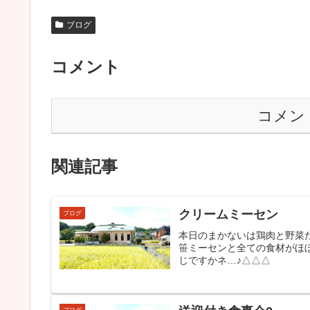
ブログ
コメント
コメン
関連記事
クリームミーセン
ブログ
本日のまかないは鶏肉と野菜たっ
笹ミーセンと全ての食材がほ
じですかネ…♪△△△