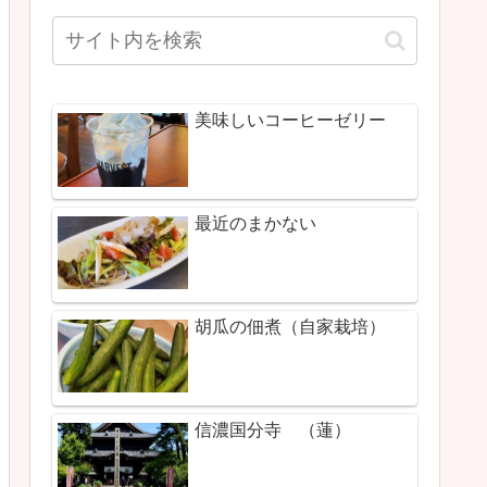
美味しいコーヒーゼリー
最近のまかない
胡瓜の佃煮（自家栽培）
信濃国分寺 （蓮）