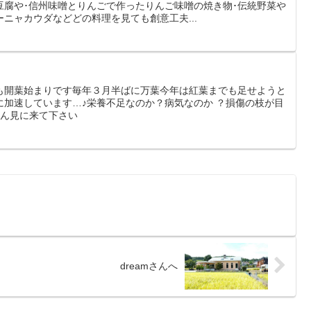
豆腐や･信州味噌とりんごで作ったりんご味噌の焼き物･伝統野菜や
ニャカウダなどどの料理を見ても創意工夫...
も開葉始まりです毎年３月半ばに万葉今年は紅葉までも足せようと
に加速しています…♪栄養不足なのか？病気なのか ？損傷の枝が目
さん見に来て下さい
dreamさんへ