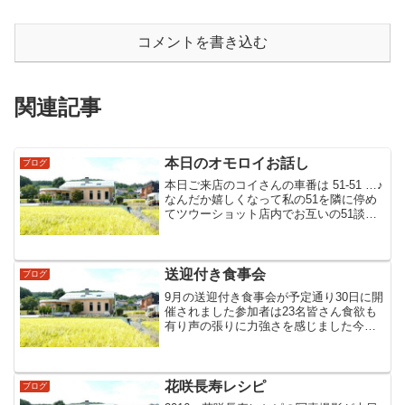
コメントを書き込む
関連記事
本日のオモロイお話し
ブログ
本日ご来店のコイさんの車番は 51-51 …♪
なんだか嬉しくなって私の51を隣に停め
てツウーショット店内でお互いの51談義
(笑)Taketonbo
送迎付き食事会
ブログ
9月の送迎付き食事会が予定通り30日に開
催されました参加者は23名皆さん食欲も
有り声の張りに力強さを感じました今ま
でグループ参加のお客様は仲間が都合悪
ければ自分も欠席でしたが回数が重なり
今では 一人でも参加出来る様になりまし
た話しも弾み お...
花咲長寿レシピ
ブログ