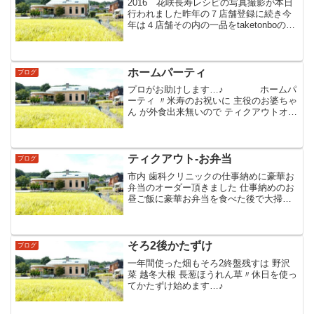
2016 花咲長寿レシピの写真撮影が本日
行われました昨年の７店舗登録に続き今
年は４店舗その内の一品をtaketonboの甘
酒杏仁豆腐が担当させて頂きます今回の
カメラマンはgoodで仕事も早く進み冊子
の完成が楽しみです(笑)…♪
ホームパーティ
ブログ
プロがお助けします…♪ ホームパ
ーティ 〃米寿のお祝いに 主役のお婆ちゃ
ん が外食出来無いので ティクアウトオー
ドフルの他に‐春巻‐ニラレバー‐かに玉‐鶏
肉と季節野菜の炒めもの‐若鶏唐揚げ アレ
ルギー対応豪華なホームパーティが出来
たと...
ティクアウト‐お弁当
ブログ
市内 歯科クリニックの仕事納めに豪華お
弁当のオーダー頂きました 仕事納めのお
昼ご飯に豪華お弁当を食べた後で大掃除
が有るらしい…♪院長夫人が言ってました
豪華お弁当で馬力をつけて大掃除〃ガン
バだそうです＊大エビフライ ＊SPFソー
スひれかつ＊白...
そろ2後かたずけ
ブログ
一年間使った畑もそろ2終盤残すは 野沢
菜 越冬大根 長葱ほうれん草〃休日を使っ
てかたずけ始めます…♪