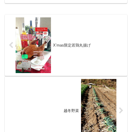
X’mas限定若鶏丸揚げ
越冬野菜