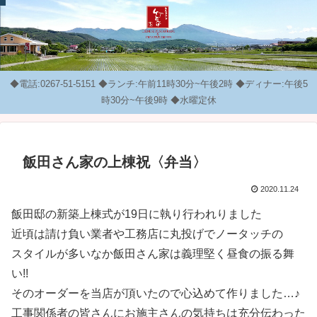
◆電話:0267-51-5151 ◆ランチ:午前11時30分~午後2時 ◆ディナー:午後5
時30分~午後9時 ◆水曜定休
飯田さん家の上棟祝〈弁当〉
2020.11.24
飯田邸の新築上棟式が19日に執り行われりました
近頃は請け負い業者や工務店に丸投げでノータッチの
スタイルが多いなか飯田さん家は義理堅く昼食の振る舞
い!!
そのオーダーを当店が頂いたので心込めて作りました…♪
工事関係者の皆さんにお施主さんの気持ちは充分伝わった