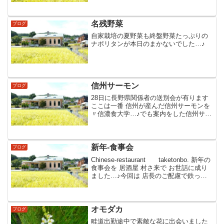
お誕生日おめでとうございますご主人の
分まで野良仕事をやっているとの事です
がほどほどに(笑)も...
名残野菜
ブログ
自家栽培の夏野菜も終盤野菜たっぷりの
ナポリタンが本日のまかないでした…♪
信州サーモン
ブログ
28日に長野県関係者の送別会が有ります
ここは一番 信州が産んだ信州サーモンを
〃信濃食大学…♪でも案内をした信州サー
モンのスモークと手くずを使った茶碗蒸
し 霙あんかけをお披露目しようと思って
います期待の逸品お楽しみに…♪♪♪
新年‐食事会
ブログ
Chinese‐restaurant taketonbo. 新年の
食事会を 居酒屋 村さ来で お世話に成り
ました…♪今回は 店長のご配慮で鉄っち
り鍋を中心に 頂きましたくま笹ミーセン
を使ったお料理や 地産地消で美味しく 楽
しく 愛を頂きま...
オモダカ
ブログ
畦道出勤途中で素敵な花に出会いました