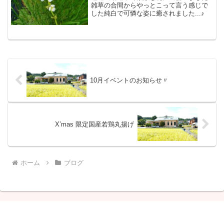
雑草の合間からやっとこって言う感じで
した純白で可憐な姿に癒されました...♪︎
10月イベントのお知らせ〃
X’mas 限定国産若鶏丸揚げ
ホーム
ブログ