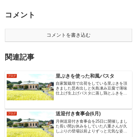
コメント
コメントを書き込む
関連記事
里ぶきを使った和風パスタ
ブログ
自家製栽培で出荷をしている里ぶきを頂
きました昆布出しと矢島凍み豆腐で薄味
仕上げ生上げパスタに蒸し鶏とふきを合
わせた和風パスタが本日のまかないでし
た
送迎付き食事会(6月)
ブログ
月例送迎付き食事会を25日に開催しまし
た長い間お休みをしていた八重さんが久
しぶりの登場以前よりずっと元気な姿を
見せてくれて嬉しかったです…♪和子さん