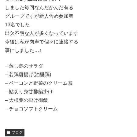
しました毎回なんだかんだ有る
グループですが新人含め参加者
13名でした
出欠不明な人が多くなっています
今後は私が肉声で個々に連絡する
事にしました…♪
– 蒸し鶏のサラダ
– 若鶏唐揚げ(油醂鶏)
– ベーコンと野菜のクリーム煮
– 鮎切り身甘酢餡掛け
– 大根葉の掛け御飯
– チョコソフトクリーム
ブログ