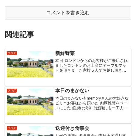
コメントを書き込む
関連記事
新鮮野菜
ブログ
本日 ロンドンからのお客様がご来店され
ましたロンドンのお土産にテーブルマッ
トを頂きました家族５人でお越し頂き一
時間前に収穫した取れたて野菜の夏大根
に春巻の皮を細切にした素揚げをトッピ
ング 大根も春巻皮もパリパリ大好評でし
た…♪♪♪
本日のまかない
ブログ
本日のまかないもmemoryさんの大好きな
ピリ辛お客様から頂いた 肉厚椎茸をベー
スにした 餡掛け焼きそば麺にも一工夫食
べ初め〜最後まで 美味しく保つ為に ‐麺
を蒸す ‐ボイル ‐焼く の工程で調理します
送迎付き食事会
ブログ
月例の送迎付き食事会が本日予定通り開