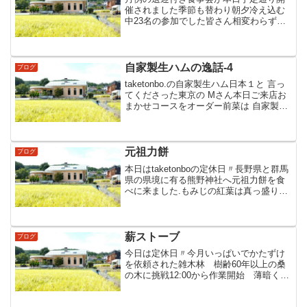
催されました季節も替わり朝夕冷え込む
中23名の参加でした皆さん相変わらず元
気で食欲も有り 完食…♪先日収穫した実
家の渋柿を渋抜きして ‐しろ和えで演出
皆さん大喜び〃大ヒットでした( ￣▽￣)
佐久鯉の手ぐ...
自家製生ハムの逸話‐4
ブログ
taketonbo.の自家製生ハム日本１と 言っ
てくださった東京の Mさん本日ご来店お
まかせコースをオーダー前菜は 自家製生
ハムとスモーク信州サーモンMさん 信州
サーモン初めてと言う事で 生い立ちを説
明納得をいただいて いざ〃実食…♪‐自
家...
元祖力餅
ブログ
本日はtaketonboの定休日〃長野県と群馬
県の県境に有る熊野神社へ元祖力餅を食
べに来ました.もみじの紅葉は真っ盛り他
は木枯らしの走りお洒落に盛られた力餅
三種類と甘酒を長野県から1m群馬県寄り
で頂きました…♪( ￣▽￣)(笑)
薪ストーブ
ブログ
今日は定休日〃今月いっぱいでかたずけ
を依頼された雑木林 樹齢60年以上の桑
の木に挑戦12:00から作業開始 薄暗く成
った16:30とりあえず作業終了結果は画像
で確認お願い致します (笑)…♪