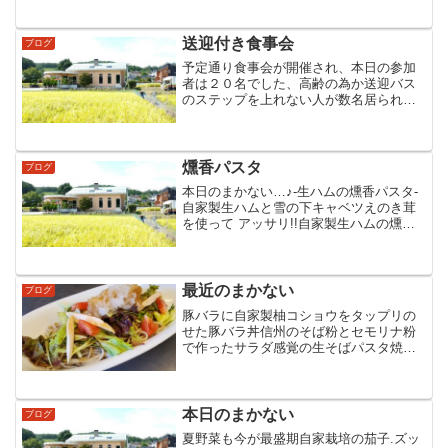
さ倍増…♪6麺は生麺を軽く蒸し軽くボイ
ル 時間経過でも麺が柔らかくなりにくい
一工夫(...
送迎付き食事会
ブログ
予定通り食事会が開催され、本日の参加
者は２０名でした、高齢の為か送迎バス
のステップを上れない人が数名居られた
ので、別に乗用車を１台用意しました、
参加の意志が有る限りは、なんとか送迎
をさせて頂き、出来るだけ大勢の人に参
加してほしいと思っていま...
燻香パスタ
ブログ
本日のまかない…♪‐生ハムの燻香パスタ‐
自家製生ハムと雪の下キャベツえのき茸
を使って アッサリ!!自家製生ハムの燻香
と塩気雪の下キャベツの甘味アクセント
に えのき茸のシャキ2感とにかく 美味し
かったです 燻香 デビュー し
ちゃおう...
最近のまかない
ブログ
豚バラに自家製柚コショウをタップリの
せた豚バラ丼信州のそば粉とセモリナ粉
で作ったサラダ感覚の生そばパスタ焼き
割包に自家製生ハムと生野菜を挟んだ生
ハムバーガー美味しくご馳走さまでし
た...♪︎
本日のまかない
ブログ
夏野菜も今が最盛期自家栽培の茄子.ズッ