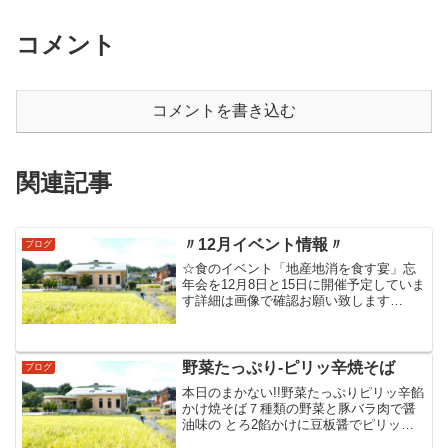
コメント
コメントを書き込む
関連記事
〃12月イベント情報〃
ブログ
☆食のイベント「地産地消を食す宴」忘
年会を12月8日と15日に開催予定していま
す詳細は画像で確認お願い致します
☆X'masイベント「若どり丸揚げ」を12
月23日と24日で行わせて頂きます詳細は
画像で確認お願い致します※販売数に限
りがあります...
野菜たっぷり‐ピリッ辛焼そば
ブログ
本日のまかない!!野菜たっぷりピリッ辛餡
かけ焼そば７種類の野菜と豚バラ肉で醤
油味の とろ2餡かけに豆板醤でピリッ辛
少し食べたら お好みで酢を落とせば 楽し