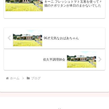
キーニ.フレッシュトマト玉葱を使って〃
畑のナポリタンが本日のまかないでした
96才元気なおばあちゃん
佐久平調理師会
ホーム
ブログ