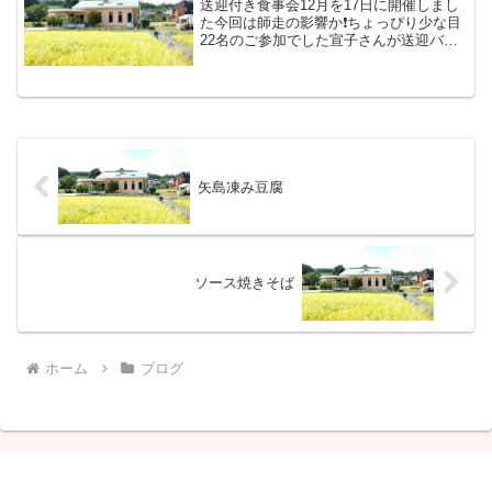
送迎付き食事会12月を17日に開催しまし
た今回は師走の影響か❗ちょっぴり少な目
22名のご参加でした宣子さんが送迎バス
車内で尻餅停車寸前に席を立ちバランス
を崩した様ですうっかりの仕草が事故や
命取りに成ります気を付けましょう…♪生
演奏のトリオは...
矢島凍み豆腐
ソース焼きそば
ホーム
ブログ