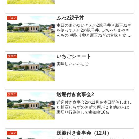
でしたが入荷の5羽入り87ケースと予備15
羽が調理され2羽ご注文の方が引き取りに
来なかった以外は皆さ...
ふわ2親子丼
ブログ
本日のまかない〃ふわ2親子丼〃新玉ねぎ
を使ってふわ2の親子丼…♪ちゃたまやさ
んちの 朝取り卵と新玉ねぎの甘味と食感
が跡を引く一味とうがらしでピリッ辛 …
♪美味しく頂きました
いちごショート
ブログ
美味しいいいちご
送迎付き食事会2
ブログ
送迎付き食事会2の11月を本日開催しまし
た相変わらずの無断欠席が２名他の人は
裏切り行為無しで参加者16名
送迎付き食事会（12月）
ブログ