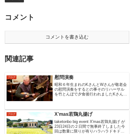
コメント
コメントを書き込む
関連記事
慰問演奏
ブログ
昭和６年生まれのKさんとWさんが敬老会
の慰問演奏をするとの事そのリハーサル
を竹とんぼで夕食後行われましたKさんは
マンドリンWさんはサックス頑張って下
さい…♪
X’mas若鶏丸揚げ
ブログ
taketonbo big event X'mas若鶏丸揚げ が
23日24日の２日間で無事終了しました今
回は数量に限りが有りハラハラドキドキ