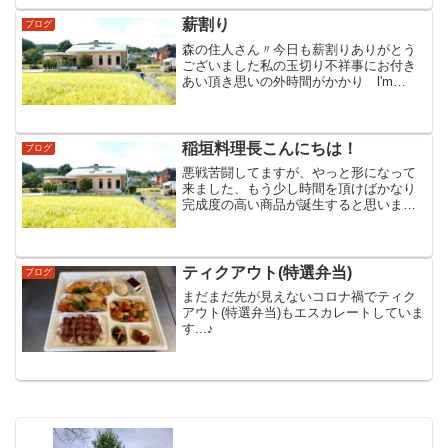
か協力をと考え早速のジビエ料理試食会
を実行して頂きました...
薪割り
ブログ
森の住人さん〃今日も薪割りありがとう
ございました私の玉切り不祥事にお付き
あい頂き思いの外時間がかかり l'm
sorry (^^)残りの欅も堅くなる前にお付き
あいお願いします
稲垣料理長こんにちは！
ブログ
悪戦苦闘してますが、やっと形になって
来ました、もう少し時間を頂けばかなり
完成度の高い商品が誕生すると思いま
す、期待して下さい。posted by
KetaiPost
ティクアウト(特選弁当)
ブログ
まだまだ先が見えないコロナ禍でティク
アウト(特選弁当)もエスカレートしていま
す...♪