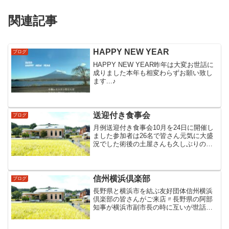
関連記事
HAPPY NEW YEAR
ブログ
HAPPY NEW YEAR昨年は大変お世話に
成りました本年も相変わらずお願い致し
ます...♪
送迎付き食事会
ブログ
月例送迎付き食事会10月を24日に開催し
ました参加者は26名で皆さん元気に大盛
況でした術後の土屋さんも久しぶりの参
加まだまだ完治では無いようですがこの
日を楽しみにしてたそうです退院後初参
加のK.Sさんは途中で体調不良 家族の迎
えで帰宅〃もっ...
信州横浜倶楽部
ブログ
長野県と横浜市を結ぶ友好団体信州横浜
倶楽部の皆さんがご来店〃長野県の阿部
知事が横浜市副市長の時に互いが世話に
成った人たちが阿部知事に恩返しを考え
てまずは話題の野生鳥獣害の(ジビエ)で何