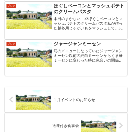
ほぐしベーコンとマッシュポテト
ブログ
のクリームパスタ
本日のまかない…♪3ほぐしベーコンとマ
ッシュポテトのクリームパスタ私が作っ
た越冬用じゃがいもをマッシュして…♪5
アルデンテとクリームチーズが絶妙でし
た(^.^)
ジャージャンミーセン
ブログ
幻のメニューになっていたジャージャン
ミーセン以前の純白ミーセンからくま笹
ミーセンに変わった時に色合いの関係で
試しても見ず…♪幻にしてしまったジャー
ジャンミーセン〃出来上がりは100％復活
しちゃおっかな…〃本日のまかないでし
た(^_^)
１月イベントのお知らせ
送迎付き食事会