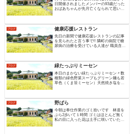
日開催されましたメンバーの93歳だった
おばあちゃんが先月亡くなられて思い出
話しに 涙あり 笑いありでしたご冥福をお
祈り申し上げます本日の希望メニューは
石焼きステーキ!!今日もパワー頂きまし
た‐自家製生ハム...
健康応援レストラン
ブログ
先日の新聞で健康応援レストランの記事
を見られたと言う事で!! 隣町の病院で糖
尿病の治療を受けている人達が 職員含め
17名が 予約で ご来店されました糖尿病と
言う事で お店から提案の676 kcal‐季節の
生野菜サラダ‐佐久鯉唐揚げ甘酢餡掛け...
緑たっぷりミーセン
ブログ
本日のまかない緑たっぷりミーセン〃数
種類の緑色野菜スープもグリーン麺も若
草色（くま笹ミーセン）天然焼き塩を使
ってアッサリ!トッピングの蒸し鶏がスー
プに溶け込み濃厚!!健康思考で 低カロリ
ー何時かはレギュラーメニューに仲間入
りもいいかも…♪♪...
野ばら
ブログ
今朝は奉仕作業のゴミ拾いです 林道を
ぷら2歩いて１時間 ゴミはほとんど無く
私の目に入った花は土手に咲いていた野
ばら何時かは挿し木か移植でお店のアプ
ローチでお客様を私たちと一緒に待って
いて欲しいと思いました…♪