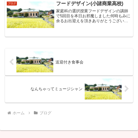
フードデザイン(小諸商業高校)
ブログ
家庭科の選択授業フードデザインの講師
で5回目を本日お邪魔しました何時もみに
余るお出迎えを頂きありがとうございま
す始めに校長室で歓迎のご挨拶といっぷ
くを頂いた後早速調理室で準備開始…♪間
もなく生徒さんのご入場～☺私のウンチ
クが少し長く実食まで...
送迎付き食事会
なんちゃってミュージシャン
ホーム
ブログ