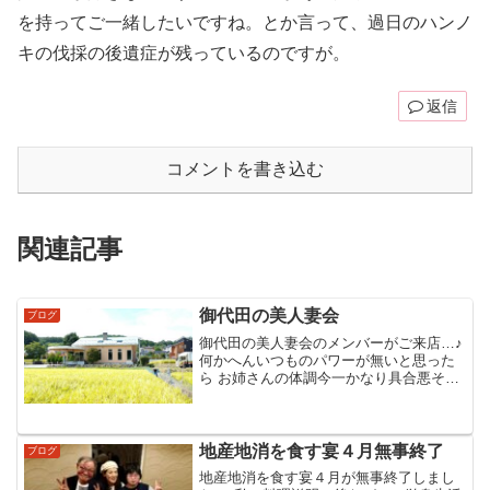
を持ってご一緒したいですね。とか言って、過日のハンノ
キの伐採の後遺症が残っているのですが。
返信
コメントを書き込む
関連記事
御代田の美人妻会
ブログ
御代田の美人妻会のメンバーがご来店…♪
何かへんいつものパワーが無いと思った
ら お姉さんの体調今一かなり具合悪そう
!!聴くこと 昨日農家をかなりやったらし
い…♪身体と相談しながらやって欲しいで
す早く元気になっていつものパワー頂け
ますか !?...
地産地消を食す宴４月無事終了
ブログ
地産地消を食す宴４月が無事終了しまし