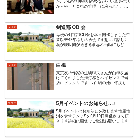
た...♪︎私の料理説明の後なが～い単身生活
からやっと奥様の管理下に戻られた、丸
山勝一郎様から乾杯の挨拶を頂きスター
ト今回のサプライズは本日お誕生日の上
原直佳さんです、クリステル先生のソロ
演奏がプレゼント...
剣道部 OB 会
ブログ
母校の剣道部OB会を本日開催しました卒
業以来42年ぶりの再会です想い出話しに
花が咲時間が過ぎる事忘れ当時にもどり
和気あいあいでした今回は12名の参加〃
次回も楽しみにしてます
白樺
ブログ
東京友禅作家の生駒暉夫さんが白樺を届
けてくれました清涼感とハイセンスで当
店にピッタリです...♪︎白駒の池に何度も足
を運び季節の白樺を画いたそうです早速
舟遊びの横に飾らせて頂きました
5月イベントのお知らせ…♪
ブログ
5月イベントのお知らせを致します地産地
消を食すランチ5を5月19日開催させて頂
きます詳細は画像でご確認お願いします