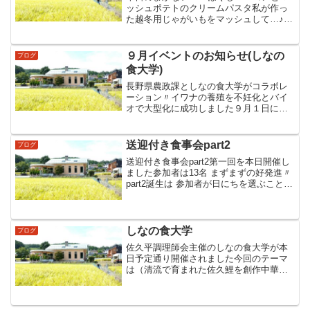
ッシュポテトのクリームパスタ私が作っ
た越冬用じゃがいもをマッシュして…♪5
アルデンテとクリームチーズが絶妙でし
た(^.^)
９月イベントのお知らせ(しなの
ブログ
食大学)
長野県農政課としなの食大学がコラボレ
ーション〃イワナの養殖を不妊化とバイ
オで大型化に成功しました９月１日に長
野県知事を含め関係者のお披露目試食会
を開催します〃その後各地域で取扱われ
今回のしなの食大学は地域のお披露目イ
送迎付き食事会part2
ブログ
ベントです飲食を担当され...
送迎付き食事会part2第一回を本日開催し
ました参加者は13名 まずまずの好発進〃
part2誕生は 参加者が日にちを選ぶことが
出来たりより多くの人に知って頂く窓口
にと思いpart2を企画しました…♪◇自家
製砂肝のサラダ◇小籠包◇春巻◇鶏肉
と...
しなの食大学
ブログ
佐久平調理師会主催のしなの食大学が本
日予定通り開催されました今回のテーマ
は（清流で育まれた佐久鯉を創作中華で
食す）でした台風情報も飛び交うなかキ
ャンセルをする人も無く30名の参加です
鯉料理で気になる骨〃骨の存在感を無く