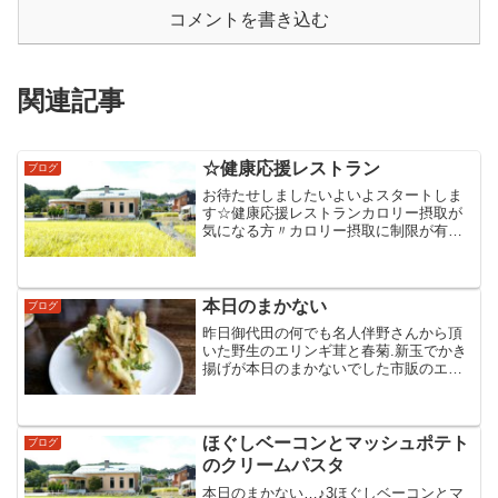
コメントを書き込む
関連記事
☆健康応援レストラン
ブログ
お待たせしましたいよいよスタートしま
す☆健康応援レストランカロリー摂取が
気になる方〃カロリー摂取に制限が有る
人〃全種類のメニューにカロリー表示が
有り ご自身で選んで楽しむことが出来ま
すお店からの提案メニューで定食もご用
意出来ます 美味し...
本日のまかない
ブログ
昨日御代田の何でも名人伴野さんから頂
いた野生のエリンギ茸と春菊.新玉でかき
揚げが本日のまかないでした市販のエリ
ンギ茸と少し食感が違う様に感じまし
た…♪
ほぐしベーコンとマッシュポテト
ブログ
のクリームパスタ
本日のまかない…♪3ほぐしベーコンとマ