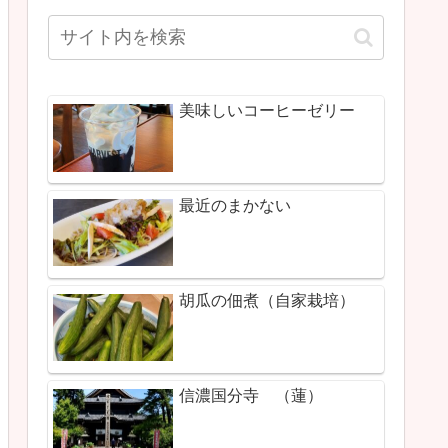
美味しいコーヒーゼリー
最近のまかない
胡瓜の佃煮（自家栽培）
信濃国分寺 （蓮）