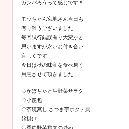
ガンバろうって感じです〃
モッちゃん宮地さん今日も
有り難うございました
毎回試行錯誤有り大変かと
思いますが永いお付き合い
宜しくです
今日は秋の味覚を食べ易く
用意させて頂きました
◇かぼちゃと生野菜サラダ
◇小籠包
◇茶碗蒸し さつま芋ホタテ貝
餡掛け
◇季節野菜鶏肉の炒め