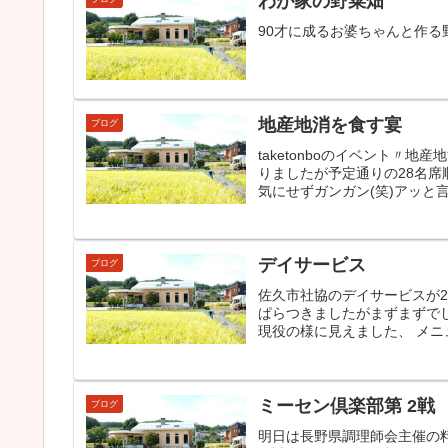
わが家の野菜畑
90才に成るお婆ちゃんと作る
地産地消を食す宴
ブログ
taketonboのイベント〃
りましたが予定通りの28名
気にせずガンガン(笑)アッと言
デイサービス
ブログ
佐久市社協のデイサービスが2
ぱらつきましたがまずまずで
現役の様に見えました、 メニ
ミーセン倶楽部第 2戦
ブログ
明日は長野県調理師会主催の