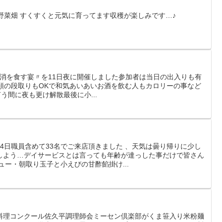
野菜畑 すくすくと元気に育ってます収穫が楽しみです…♪
地産地消を食す宴〃を11日夜に開催しました参加者は当日の出入りも有
席順の段取りもOKで和気あいあいお酒を飲む人もカロリーの事など
う間に夜も更け解散最後に小...
4日職員含めて33名でご来店頂きました 、天気は曇り帰りに少し
しよう…デイサービスとは言っても年齢が達っした事だけで皆さん
ュー・朝取り玉子と小えびの甘酢餡掛け...
料理コンクール佐久平調理師会ミーセン倶楽部がくま笹入り米粉麺