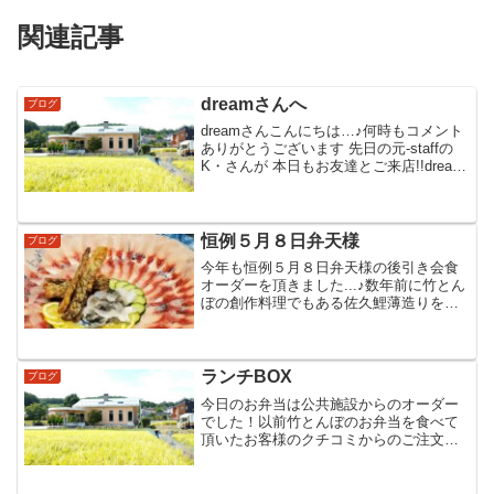
関連記事
dreamさんへ
ブログ
dreamさんこんにちは…♪何時もコメント
ありがとうございます 先日の元‐staffの
K・さんが 本日もお友達とご来店!!dream
さんのコメントを案内してあげたら大喜
びで ジィーンとっ 納得していた様です
元‐staffのK・さんは体調不良...
恒例５月８日弁天様
ブログ
今年も恒例５月８日弁天様の後引き会食
オーダーを頂きました...♪︎数年前に竹とん
ぼの創作料理でもある佐久鯉薄造りをお
披露目させて頂きましたその後毎年佐久
鯉薄造りを追加料理でオーダー頂く様に
成りました海から一番遠い佐久市で河豚
刺と同じように鯉...
ランチBOX
ブログ
今日のお弁当は公共施設からのオーダー
でした！以前竹とんぼのお弁当を食べて
頂いたお客様のクチコミからのご注文だ
った様です、なのでメニューもほぼ同じ
にしておきました、お弁当は一人歩きす
るので何時も慎重に調理してます、そん