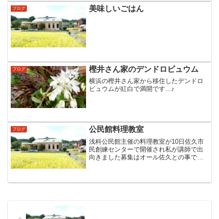
な中身を見てのご褒美です...
美味しいごはん
ブログ
樫井さん家のデンドロビュウム
ブログ
横浜の樫井さん家から移住したデンドロ
ビュウムが紅白で満開です...♪
公民館料理教室
ブログ
浅科公民館主催の料理教室が10日佐久市
民創練センターで開催され私が講師で出
向きました募集はオール佐久との事で男
性４名女性9名と関係者合わせて16名の食
事を用意と講習で制限時間ぎりぎりセー
フ12:00からみんなで楽しい実食とQ&A片
付けを終え...