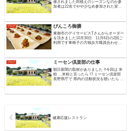
催されました田植えのシーズンなのか参
加者は22名でやや少なめ参加された皆さ
んは 全員が元気に完食帰りは私の運転 …
♪雑談をしながら皆さんを楽しく無事送り
ましたまた来月元気で会おうﾈ～って〃食
事会を本当に楽...
ぴんころ御膳
ブログ
東御市のデイサービスTさんからオーダー
を頂きました10月30日 11月6日の2回ご
利用です車椅子の方独歩方職員合わせて
２日間で48名ぴんころ地蔵をお参りして
ぴんころ御膳を食べて何時までも元気で
いて下さい…♪○ サラダ○ 佐久鯉唐揚げ甘
酢餡掛...
ミーセン倶楽部の仕事
ブログ
朝日新聞の取材がありました !!今回は 米
粉 …米粉と言ったら !? ミーセン倶楽部
長野県庁で 県内の活動状況を聴いたら や
っぱり ミーセン倶楽部がNo-1と言う事で
取材に来たそうです早速 リャンバンミー
センを試食をして頂きながら 本題に入...
健康応援レストラン