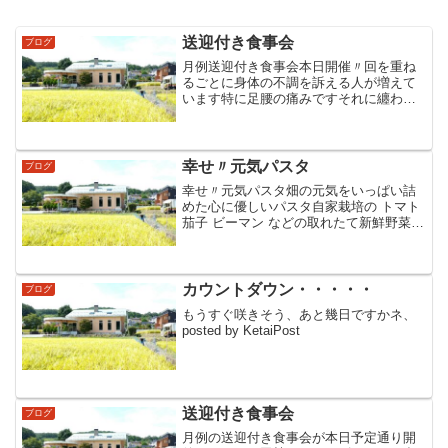
送迎付き食事会
ブログ
月例送迎付き食事会本日開催〃回を重ね
るごとに身体の不調を訴える人が増えて
います特に足腰の痛みですそれに纏わる
席次とバス乗り降りに細心の注意をして
頂きたい話しを先に聞いて頂き一部のグ
ループ参加を崩し一件落着それにしても
上半身はまだ2絶好調食欲...
幸せ〃元気パスタ
ブログ
幸せ〃元気パスタ畑の元気をいっぱい詰
めた心に優しいパスタ自家栽培の トマト
茄子 ビーマン などの取れたて新鮮野菜湯
剥きトマトをベースに優しいトマトソー
ス食しながら交わす料理談義楽しいまか
ないもアットいう間に過ぎました美味し
い料理の決め手は...
カウントダウン・・・・・
ブログ
もうすぐ咲きそう、あと幾日ですかネ、
posted by KetaiPost
送迎付き食事会
ブログ
月例の送迎付き食事会が本日予定通り開