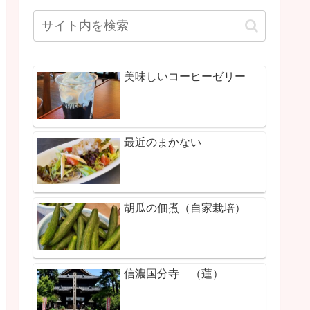
美味しいコーヒーゼリー
最近のまかない
胡瓜の佃煮（自家栽培）
信濃国分寺 （蓮）