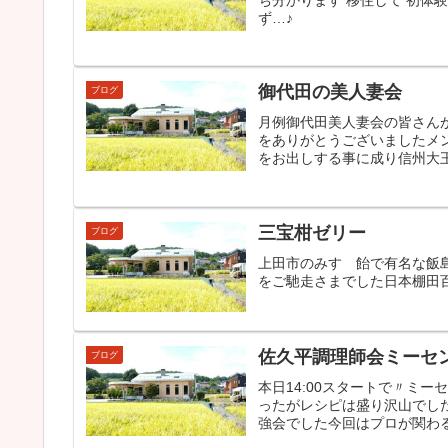
ず…♪
御代田の美人妻会
ブログ
月例御代田美人妻会の皆さん
をありがとうございましたメ
をお出しする事に成り信州大王
三宝柑ゼリー
ブログ
上田市のみすゞ飴で有名な飯
をご馳走さまでした日本棚田
佐久平調理師会ミーセ
ブログ
本日14:00スタートで〃ミ
ったがレシピは盛り沢山でし
強会でした今回はプロが関わる