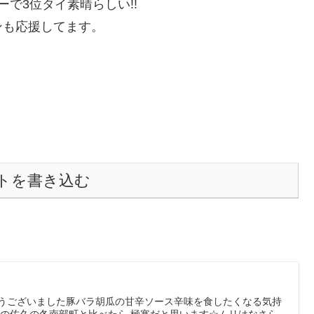
で3位タイ素晴らしい!!
ンも応援してます。
トを書き込む
とうございました豚バラ胡瓜の甘辛ソース辛味を食したくなる気持
験の佐久の冬南部町と比べたら 極寒だと思います☆ムリはなさら