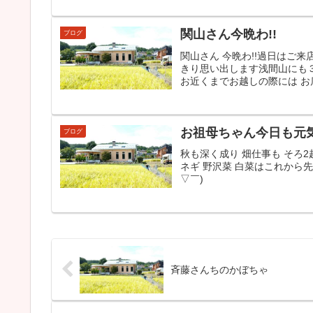
関山さん今晩わ!!
ブログ
関山さん 今晩わ!!過日はご
きり思い出します浅間山にも
お近くまでお越しの際には お店
お祖母ちゃん今日も元
ブログ
秋も深く成り 畑仕事も そろ2
ネギ 野沢菜 白菜はこれから
▽￣)
斉藤さんちのかぼちゃ