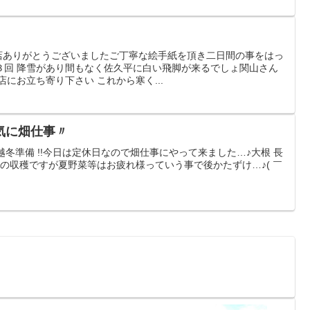
来店ありがとうございましたご丁寧な絵手紙を頂き二日間の事をはっ
３回 降雪があり間もなく佐久平に白い飛脚が来るでしょ関山さん
にお立ち寄り下さい これから寒く...
気に畑仕事〃
越冬準備 !!今日は定休日なので畑仕事にやって来ました…♪大根 長
先の収穫ですが夏野菜等はお疲れ様っていう事で後かたずけ…♪( ￣