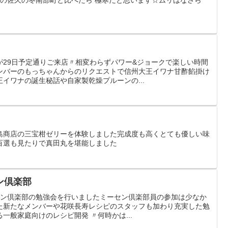
が29日予定通りご来店〃相変わらずパワー&ジョークで楽しい時間
ンバーのもっちゃんからのリクエストで信州大王イワナ甘酢餡掛け
イワナの誕生秘話や自家製乾燥プルーンの...
島商店の三宝柑ゼリーを体験しました完成度も高くとても優しい味
百選も見たりで真田丸を堪能しました
ン倶楽部
ーセン倶楽部の勉強会を行いましたミーセン倶楽部員の参加は少なか
た新たなメンバーや花咲長寿レシピのスタッフも加わり充実した勉
一般家庭向けのレシピ開発 〃何時かは...