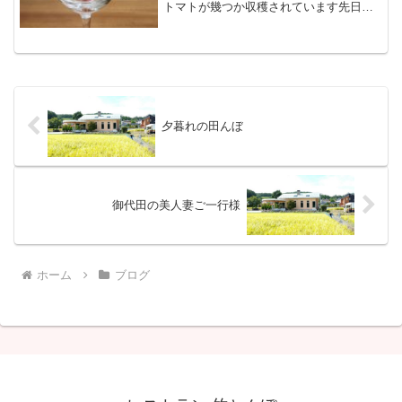
トマトが幾つか収穫されています先日信
濃毎日新聞に立科町の人が胡瓜の身から
葉っぱがでた記事の掲載が有りましたが
我が家の胡瓜からも小さな葉っぱが出て
ました変な陽気の影...
夕暮れの田んぼ
御代田の美人妻ご一行様
ホーム
ブログ