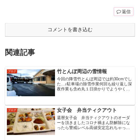
返信
コメントを書き込む
関連記事
竹とんぼ周辺の雪情報
ブログ
今回の降雪竹とんぼ周辺では約30cmでし
た...♪︎駐車場の除雪作業何回も繰り返し深
夜作業も含め丸１日掛かりでようやく終
了(笑)
女子会 弁当ティクアウト
ブログ
還暦女子会 弁当ティクアウトのオーダ
ーを頂きましたコロナ禍まん防解除にな
ったら警戒レベル高値安定忘れちゃって
いるらしいです(笑)...♪