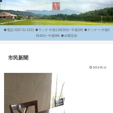
◆電話:0267-51-5151 ◆ランチ:午前11時30分~午後2時 ◆ディナー:午後5
時30分~午後9時 ◆水曜定休
市民新聞
2013.05.11