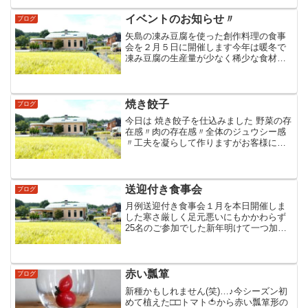
イベントのお知らせ〃
ブログ
矢島の凍み豆腐を使った創作料理の食事
会を２月５日に開催します今年は暖冬で
凍み豆腐の生産量が少なく稀少な食材で
す凍み豆腐の生産者が自家栽培した大豆
をまるごと食べちゃうイベントですご希
望の方はお早めにご連絡お願い致します‼
焼き餃子
ブログ
今日は 焼き餃子を仕込みました 野菜の存
在感〃肉の存在感〃全体のジュウシー感
〃工夫を凝らして作りますがお客様に提
供する前に必ず 工夫の結果を確認…♪試
食…♪今日も食べちゃいました…♪ごめん
なさい!!
送迎付き食事会
ブログ
月例送迎付き食事会１月を本日開催しま
した寒さ厳しく足元悪いにもかかわらず
25名のご参加でした新年明けて一つ加齢
一分の人達物分かりが少し悪く成ったよ
うな感じ(笑)でした …♪今回は金井さんか
ら差し入れのミカンと皆さんにお世話に
成ったり元気を頂...
赤い瓢箪
ブログ
新種かもしれません(笑)…♪今シーズン初
めて植えた□□トマト🍅から赤い瓢箪形の