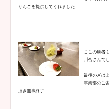
りんごを提供してくれました
ここの勝者
川合さんで
最後の〆は
事業部のご案
頂き無事終了