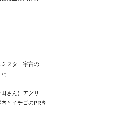
もミスター宇宙の
した
上田さんにアグリ
内とイチゴのPRを