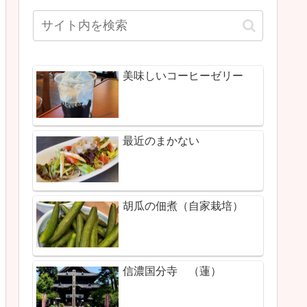
美味しいコーヒーゼリー
最近のまかない
胡瓜の佃煮（自家栽培）
信濃国分寺 （蓮）