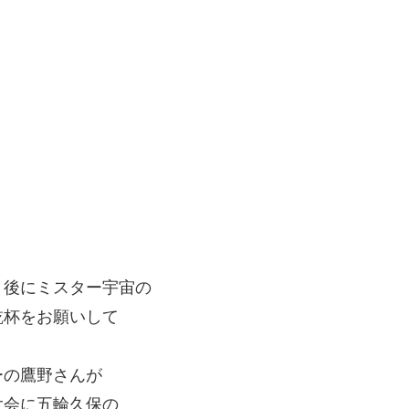
く後にミスター宇宙の
乾杯をお願いして
ーの鷹野さんが
大会に五輪久保の