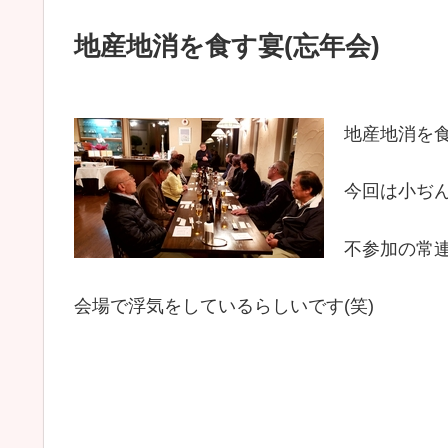
地産地消を食す宴(忘年会)
地産地消を
今回は小ぢ
不参加の常
会場で浮気をしているらしいです(笑)