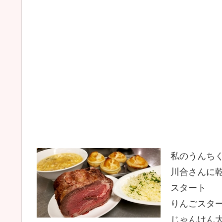
私のうんち
川合さんに
スタート
りんごスタ
じゃんけん