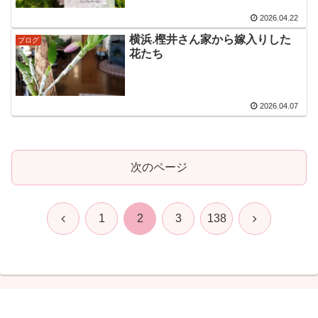
2026.04.22
横浜.樫井さん家から嫁入りした
ブログ
花たち
2026.04.07
次のページ
前
次
1
2
3
138
へ
へ